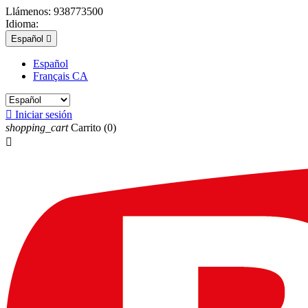
Llámenos:
938773500
Idioma:
Español

Español
Français CA

Iniciar sesión
shopping_cart
Carrito
(0)
